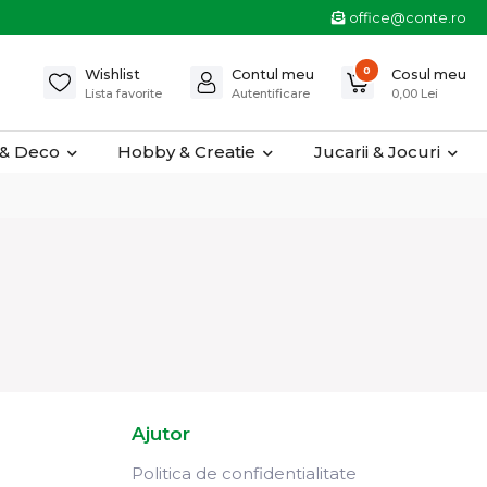
office@conte.ro
0
Wishlist
Contul meu
Cosul meu
Lista favorite
Autentificare
0,00 Lei
& Deco
Hobby & Creatie
Jucarii & Jocuri
Ajutor
Politica de confidentialitate