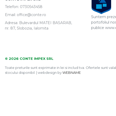
Telefon:
0730543458
Email:
office@conte.ro
Suntem prezen
portofoliul nos
Adresa: Bulevardul MATEI BASARAB,
publice www.e-
nr. 87, Slobozia, Ialomita
© 2026 CONTE IMPEX SRL
Toate preturile sunt exprimate in lei si includ tva. Ofertele sunt valab
stocului disponibil. | webdesign by
WEBNAME