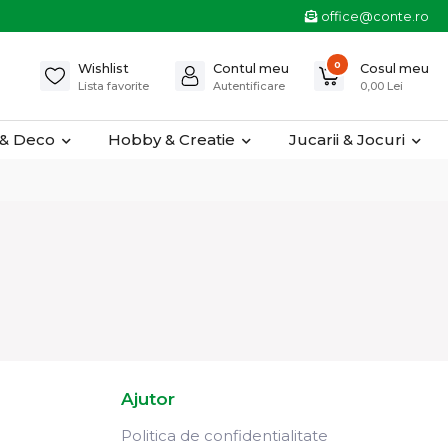
office@conte.ro
0
Wishlist
Contul meu
Cosul meu
Lista favorite
Autentificare
0,00 Lei
& Deco
Hobby & Creatie
Jucarii & Jocuri
Ajutor
Politica de confidentialitate