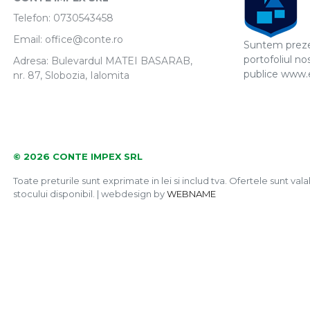
Telefon:
0730543458
Email:
office@conte.ro
Suntem prezen
portofoliul nos
Adresa: Bulevardul MATEI BASARAB,
publice www.e-
nr. 87, Slobozia, Ialomita
© 2026 CONTE IMPEX SRL
Toate preturile sunt exprimate in lei si includ tva. Ofertele sunt valab
stocului disponibil. | webdesign by
WEBNAME