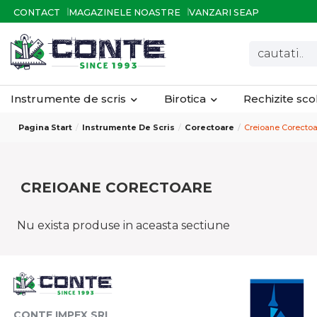
CONTACT
MAGAZINELE NOASTRE
VANZARI SEAP
Instrumente de scris
Birotica
Rechizite sc
Pagina Start
Instrumente De Scris
Corectoare
Creioane Corectoa
CREIOANE CORECTOARE
Nu exista produse in aceasta sectiune
CONTE IMPEX SRL