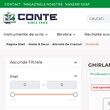
CONTACT
MAGAZINELE NOASTRE
VANZARI SEAP
Instrumente de scris
Birotica
Rechizite sc
Pagina Start
Home & Deco
Articole De Craciun
Ghirlande
Ascunde Filtrele
GHIRLA
Produsele m
Pret
–
indisponibi
0lei
0.01lei