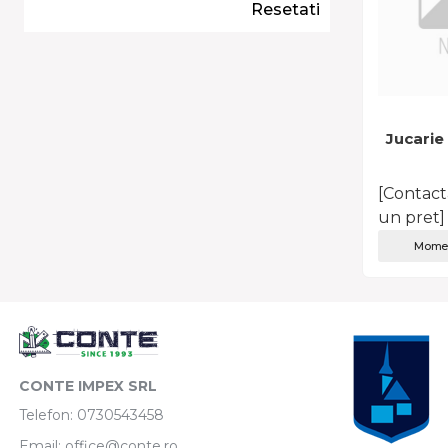
Resetati
Jucarie
[Contact
un pret]
Momen
CONTE IMPEX SRL
Telefon:
0730543458
Email:
office@conte.ro