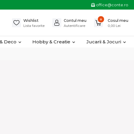
office@conte.ro
0
Wishlist
Contul meu
Cosul meu
Lista favorite
Autentificare
0,00 Lei
& Deco
Hobby & Creatie
Jucarii & Jocuri